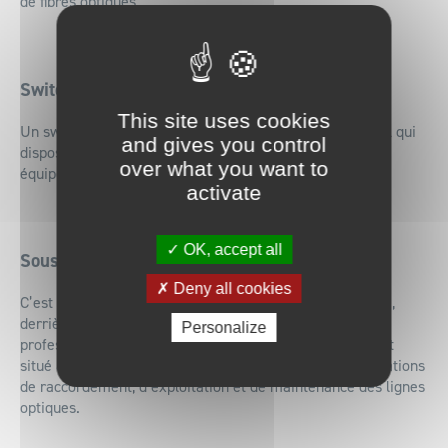
de fibres optiques.
Switch
This site uses cookies
Un switch est un commutateur réseau. C’est un matériel qui
and gives you control
dispose de plusieurs ports Ethernet pour raccorder des
over what you want to
équipements IP à un réseau LAN.
activate
OK, accept all
Sous-répartiteur optique (SRO)
Deny all cookies
C’est le point intermédiaire de brassage du réseau FTTH,
derrière lequel chaque logement, ou local à usage
Personalize
professionnel, sera desservi en fibre. Il est généralement
situé au coeur des zones bâties afin de faciliter les opérations
de raccordement, d’exploitation et de maintenance des lignes
optiques.