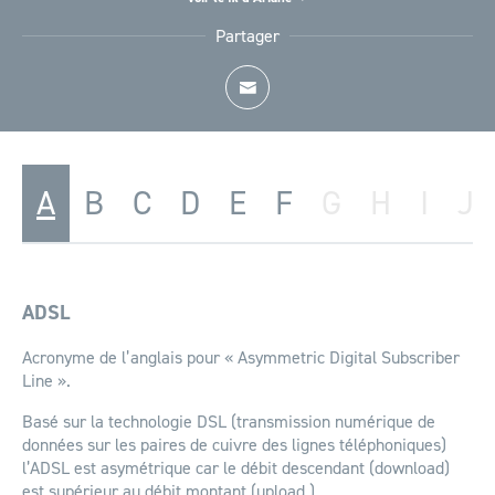
Accueil
Glossaire
Partager
A
B
C
D
E
F
G
H
I
J
ADSL
Acronyme de l’anglais pour « Asymmetric Digital Subscriber
Line ».
Basé sur la technologie DSL (transmission numérique de
données sur les paires de cuivre des lignes téléphoniques)
l’ADSL est asymétrique car le débit descendant (download)
est supérieur au débit montant (upload.)