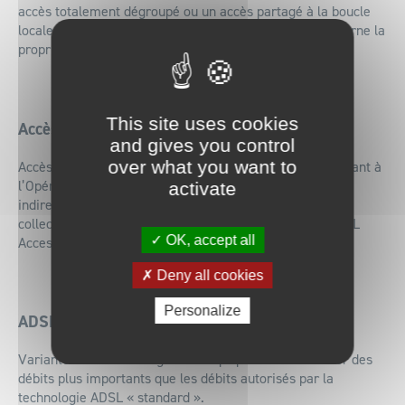
accès totalement dégroupé ou un accès partagé à la boucle
locale ; il n’implique pas de changement en ce qui concerne la
propriété de la boucle locale.
This site uses cookies
Accès DSL
and gives you control
over what you want to
Accès construit en technologie ADSL, ou VDSL2 permettant à
l’Opérateur de fournir à ses utilisateurs, directement ou
activate
indirectement, un service haut débit. Accès DSL désigne
collectivement les Accès de type « DSL Access » et « DSL
OK, accept all
Access Only ».
Deny all cookies
Personalize
ADSL2+
Variante de la technologie ADSL qui permet de délivrer des
débits plus importants que les débits autorisés par la
technologie ADSL « standard ».