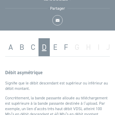
Accueil
Glossaire
Partager
A
B
C
D
E
F
G
H
I
J
Débit asymétrique
Signifie que le débit descendant est supérieur ou inférieur au
débit montant.
Concrètement, la bande passante allouée au téléchargement
est supérieure à la bande passante destinée à l’upload. Par
exemple, un lien d’accès très haut débit VDSL atteint 100
Mb/s en débit descendant et 40 Mb/s en débit montant.