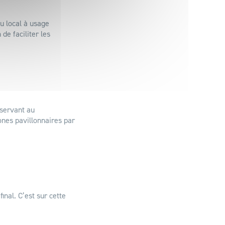
u local à usage
de faciliter les
 servant au
ones pavillonnaires par
inal. C’est sur cette