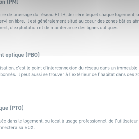
ion (PM)
aire de brassage du réseau FTTH, derrière lequel chaque logement, o
rvi en fibre. Il est généralement situé au coeur des zones bâties afin 
nt, d’exploitation et de maintenance des lignes optiques.
nt optique (PBO)
isation, c’est le point d’interconnexion du réseau dans un immeuble
bonnés. Il peut aussi se trouver à l’extérieur de l’habitat dans des z
ique (PTO)
uée dans le logement, ou local à usage professionnel, de l’utilisateur f
connectera sa BOX.