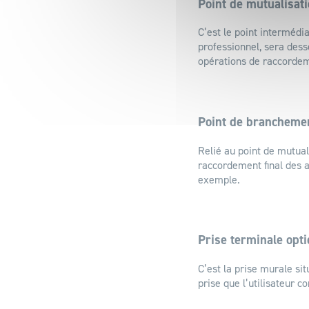
Point de mutualisat
C’est le point intermédi
professionnel, sera desse
opérations de raccordeme
Point de brancheme
Relié au point de mutual
raccordement final des a
exemple.
Prise terminale opt
C’est la prise murale sit
prise que l’utilisateur 