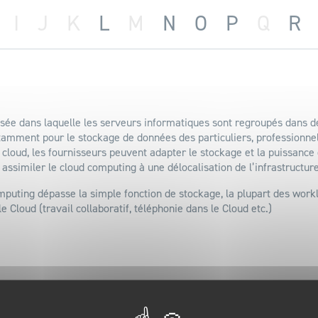
I
J
K
L
M
N
O
P
Q
R
isée dans laquelle les serveurs informatiques sont regroupés dans d
tamment pour le stockage de données des particuliers, professionnel
cloud, les fournisseurs peuvent adapter le stockage et la puissance 
t assimiler le cloud computing à une délocalisation de l’infrastructur
mputing dépasse la simple fonction de stockage, la plupart des work
e Cloud (travail collaboratif, téléphonie dans le Cloud etc.)
 alternative aux Clouds Public et Privé. L’idée est de profiter des 
 solution optimale. Par exemple, l’évolutivité du Cloud Public (pour 