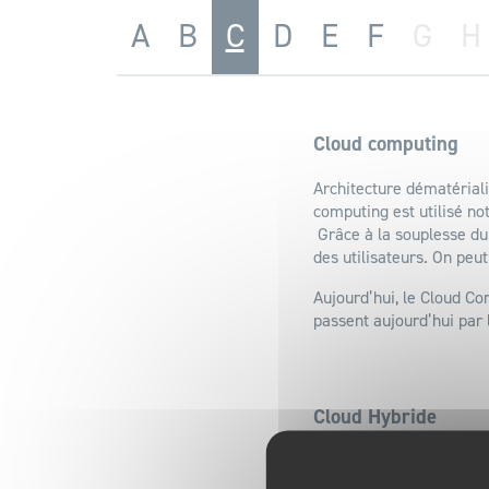
A
B
C
D
E
F
G
H
Cloud computing
Architecture dématérial
computing est utilisé no
Grâce à la souplesse du 
des utilisateurs. On peu
Aujourd’hui, le Cloud Co
passent aujourd’hui par l
Cloud Hybride
Un Cloud Hybride est une
Clouds afin de créer une