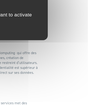
bles).
tratégiques vers le
ant to activate
ombinaison offre une
Computing qui offre des
nes, création de
restreint d’utilisateurs.
dentialité est supérieur à
direct sur ses données.
 services met des