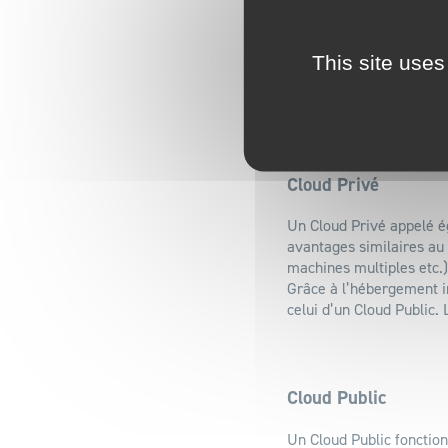
sensible) et la haute séc
Ainsi, une entreprise p
This site uses
cloud public et en cons
grande flexibilité et une
Cloud Privé
Un Cloud Privé appelé é
avantages similaires au 
machines multiples etc.)
Grâce à l’hébergement int
celui d’un Cloud Public.
Cloud Public
Un Cloud Public fonctio