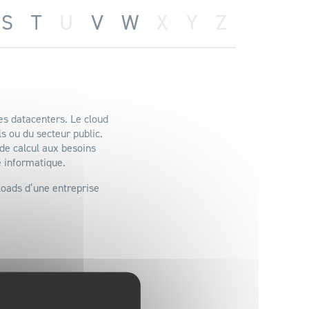
S
T
U
V
W
X
Y
Z
es datacenters. Le cloud
s ou du secteur public.
de calcul aux besoins
e informatique.
loads d’une entreprise
avantages des deux
toute opération dite non