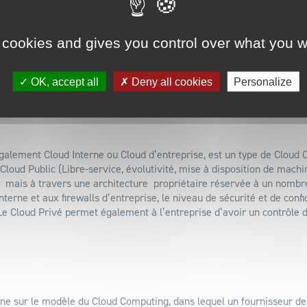
urité du Cloud Privé (pour les applications critiques et données sensi
eut réaliser des économies en basculer le maximum de données non-s
 cookies and gives you control over what you w
ervant uniquement ses données sensibles sur le Cloud Privé. Cette c
 baisse des coûts.
OK, accept all
Deny all cookies
Personalize
galement Cloud Interne ou Cloud d’entreprise, est un type de Cloud 
Cloud Public (Libre-service, évolutivité, mise à disposition de machi
 mais à travers une architecture propriétaire réservée à un nombre 
erne et aux firewalls d’entreprise, le niveau de sécurité et de confi
 Le Cloud Privé permet également à l’entreprise d’avoir un contrôle 
nne sur le modèle du Cloud Computing, dans lequel un fournisseur de