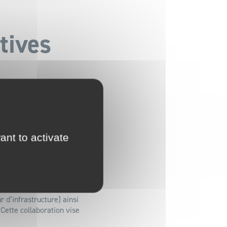
tives
ant to activate
 de pannes collectives
Internet FttH pour
 d’infrastructure) ainsi
ette collaboration vise