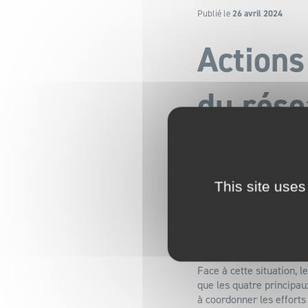
Publié le
26 avril 2024
Actions
du rés
This site uses
Suite à l’alerte de plu
sont identifiables sur l
Dans les cas suivants, p
différents motifs.
Face à cette situation, 
que les quatre principa
à coordonner les efforts