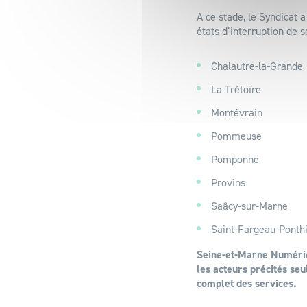
A ce stade, le Syndicat 
états d’interruption de s
Chalautre-la-Grande
La Trétoire
Montévrain
Pommeuse
Pomponne
Provins
Saâcy-sur-Marne
Saint-Fargeau-Ponth
Seine-et-Marne Numériqu
les acteurs précités se
complet des services.