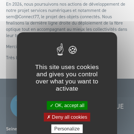
En 2026, nous poursuivons nos actions de développement de
notre projet services numériques et notamment de
sem@Connect77, le projet des objets connectés. Nous
finalisons la dernière ligne droite du déploiement de la fibre
optique tout en accompagnant au mieux les collectivités dans
leur transformation numérique.
Merci pour votre confiance.
Très bonne année 2026 à toutes et tous !
This site uses cookies
and gives you control
over what you want to
activate
OK, accept all
Deny all cookies
Seine-et-Marne Numérique
Personalize